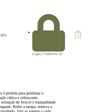
tato
0
Login/Cadastre-se
 é perfeita para perfumar o
o cítrica e refrescante,
 sensação de frescor e tranquilidade
egante. Retire a tampa, remova a
resultado. Vire as varetas a cada