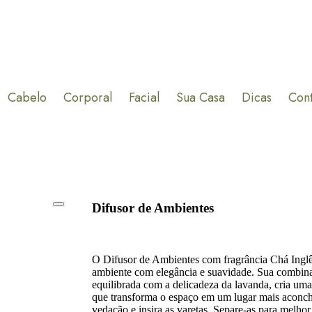
Cabelo
Corporal
Facial
Sua Casa
Dicas
Con
Difusor de Ambientes
O Difusor de Ambientes com fragrância Chá Inglês
ambiente com elegância e suavidade. Sua combinaçã
equilibrada com a delicadeza da lavanda, cria uma
que transforma o espaço em um lugar mais aconch
vedação e insira as varetas. Separe-as para melhor 